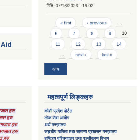
मिति:
07/16/2023 - 19:02
Pages
« first
‹ previous
…
6
7
8
9
10
 Aid
11
12
13
14
…
next ›
last »
अन्य
महत्वपूर्ण लिङ्कहरु
ागजात हरु
कोशी प्रदेश पोर्टल
गजात हरु
लाेक सेवा आयाेग
कागजात हरु
अर्थ मन्त्रालय
 कागजात हरु
सङ्घीय मामिला तथा सामान्य प्रशासन मन्त्रालय
त हरु
राष्‍ट्रिय परिचयपत्र तथा पञ्‍जीकरण विभाग