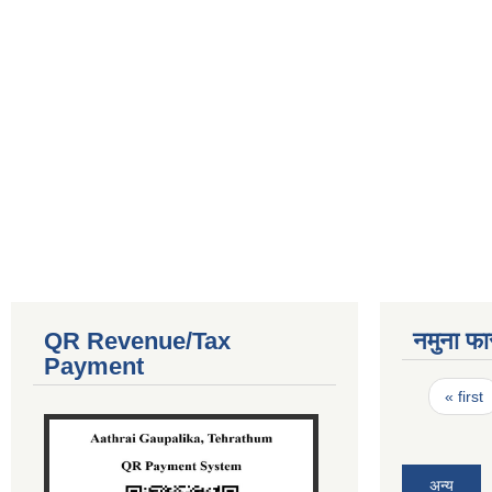
QR Revenue/Tax
नमुना फा
Payment
Pages
« first
अन्य