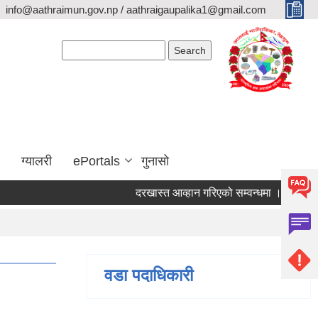
info@aathraimun.gov.np / aathraigaupalika1@gmail.com
Search form
Search
ग्यालरी
ePortals
गुनासो
दरखास्त आव्हान गरिएको सम्वन्धमा ।
प्रेश विज्
वडा पदाधिकारी