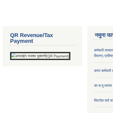
QR Revenue/Tax
नमुना फा
Payment
कर्मचारी सञ्
विवरण) प्रविष्
करार कर्मचारी 
का.स.मू फाराम
सिटरोल दर्ता फ