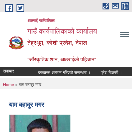
Skip to main content
आठराई गाउँपालिका
गाउँ कार्यपालिकाको कार्यालय
तेह्रथुम, कोशी प्रदेश, नेपाल
"साँस्कृतिक शान, आठराईको पहिचान"
समाचार
दरखास्त आव्हान गरिएको सम्वन्धमा ।
प्रेश विज्ञप्ती ।
आँख
You are here
Home
» याम बहादुर मगर
याम बहादुर मगर