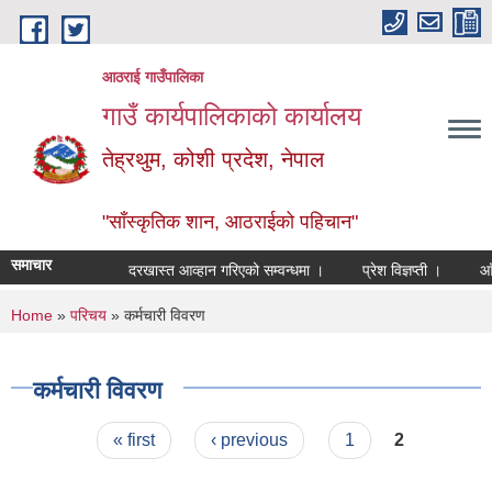
Skip to main content
आठराई गाउँपालिका
गाउँ कार्यपालिकाको कार्यालय
तेह्रथुम, कोशी प्रदेश, नेपाल
"साँस्कृतिक शान, आठराईको पहिचान"
समाचार
दरखास्त आव्हान गरिएको सम्वन्धमा ।
प्रेश विज्ञप्ती ।
आँखा त
You are here
Home
»
परिचय
» कर्मचारी विवरण
कर्मचारी विवरण
Pages
« first
‹ previous
1
2