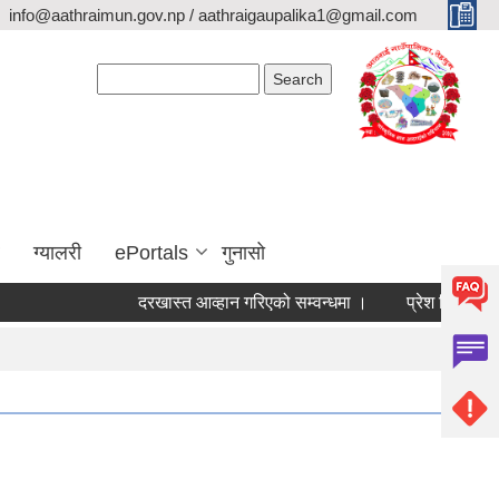
info@aathraimun.gov.np / aathraigaupalika1@gmail.com
Search form
Search
ग्यालरी
ePortals
गुनासो
दरखास्त आव्हान गरिएको सम्वन्धमा ।
प्रेश विज्ञप्ती ।