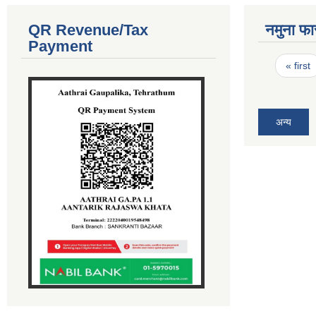
QR Revenue/Tax
नमुना फा
Payment
Pages
« first
अन्य