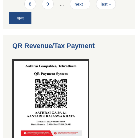
8
9
…
next ›
last »
अन्य
QR Revenue/Tax Payment