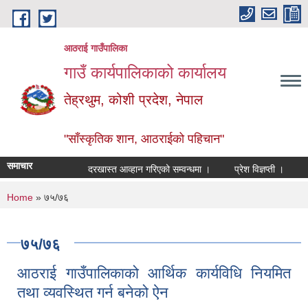
Skip to main content
आठराई गाउँपालिका
गाउँ कार्यपालिकाको कार्यालय
तेह्रथुम, कोशी प्रदेश, नेपाल
"साँस्कृतिक शान, आठराईको पहिचान"
समाचार
दरखास्त आव्हान गरिएको सम्वन्धमा ।
प्रेश विज्ञप्ती ।
आँखा
You are here
Home
» ७५/७६
७५/७६
आठराई गाउँपालिकाको आर्थिक कार्यविधि नियमित
तथा व्यवस्थित गर्न बनेको ऐन