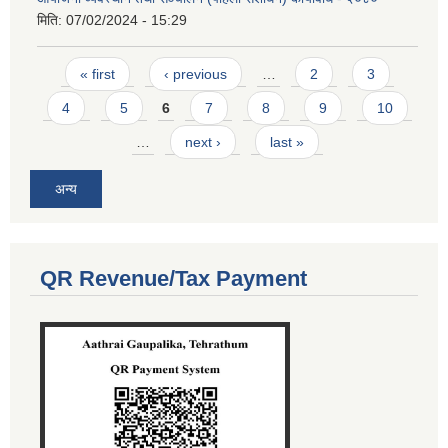
मिति:
07/02/2024 - 15:29
Pages
« first
‹ previous
…
2
3
4
5
6
7
8
9
10
…
next ›
last »
अन्य
QR Revenue/Tax Payment