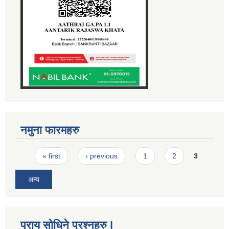
नमुना फारमहरु
Pages
« first
‹ previous
1
2
3
अन्य
प्राय सोधिने प्रश्नहरु |