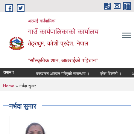
Skip to main content
आठराई गाउँपालिका
गाउँ कार्यपालिकाको कार्यालय
तेह्रथुम, कोशी प्रदेश, नेपाल
"साँस्कृतिक शान, आठराईको पहिचान"
समाचार
दरखास्त आव्हान गरिएको सम्वन्धमा ।
प्रेश विज्ञप्ती ।
आँखा
You are here
Home
» नर्भदा सुनार
नर्भदा सुनार