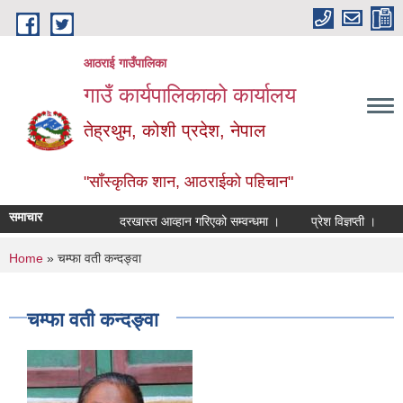
Skip to main content
आठराई गाउँपालिका
गाउँ कार्यपालिकाको कार्यालय
तेह्रथुम, कोशी प्रदेश, नेपाल
"साँस्कृतिक शान, आठराईको पहिचान"
समाचार
दरखास्त आव्हान गरिएको सम्वन्धमा ।
प्रेश विज्ञप्ती ।
आँख
You are here
Home
» चम्फा वती कन्दङ्वा
चम्फा वती कन्दङ्वा