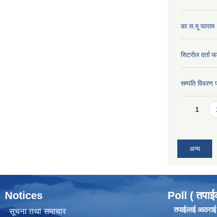
का.स.मू फाराम
सिटरोल दर्ता फ
सम्पति विवरण 
Pages
1
अन्य
Notices
Poll ( तपाई
तपाईलाई आठराई ग
सूचना तथा समाचार