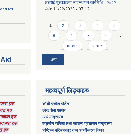
आठराई पुस्तकालय व्यवस्थापन कार्यविधि - २०८२
contract
मिति:
11/22/2025 - 07:12
Pages
1
2
3
4
5
6
7
8
9
…
next ›
last »
 Aid
अन्य
महत्वपूर्ण लिङ्कहरु
ागजात हरु
कोशी प्रदेश पोर्टल
गजात हरु
लाेक सेवा आयाेग
कागजात हरु
अर्थ मन्त्रालय
 कागजात हरु
सङ्घीय मामिला तथा सामान्य प्रशासन मन्त्रालय
त हरु
राष्‍ट्रिय परिचयपत्र तथा पञ्‍जीकरण विभाग