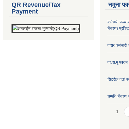
QR Revenue/Tax
नमुना फा
Payment
कर्मचारी सञ्
विवरण) प्रविष्
करार कर्मचारी 
का.स.मू फाराम
सिटरोल दर्ता फ
सम्पति विवरण 
Pages
1