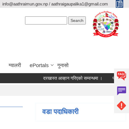
info@aathraimun.gov.np / aathraigaupalika1@gmail.com
Search form
Search
ग्यालरी
ePortals
गुनासो
दरखास्त आव्हान गरिएको सम्वन्धमा ।
प्रेश विज्ञप्ती ।
वडा पदाधिकारी