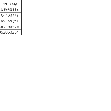
५११८०८६७
८६३७१४९३८
८६०२७७११८
८४४६०५३७८
८४२४७३१२४
852053254