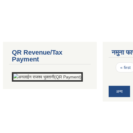
QR Revenue/Tax
नमुना फा
Payment
Pages
« first
अन्य