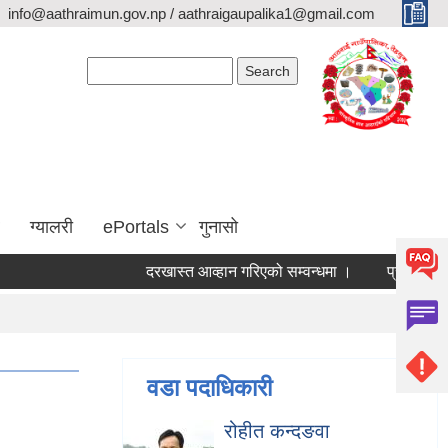
info@aathraimun.gov.np / aathraigaupalika1@gmail.com
Search form
Search
ग्यालरी
ePortals
गुनासो
दरखास्त आव्हान गरिएको सम्वन्धमा ।
प्रेश विज्ञप्ती ।
वडा पदाधिकारी
रोहीत कन्दङवा