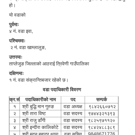
हो।
यो वडाको
पुर्वमाः
४ नं. वडा इवा,
पश्चिममाः
२ नं. वडा खाम्लालुङ,
उत्तरमाः
ताप्लेजुङ जिल्लाको आठराई त्रिवेणी गाउँपालिका
दक्षिणमाः
१ नं. वडा संक्रान्तिबजार रहेको छ।
वडा पदाधिकारी विवरण
क्र.सं
पदाधिकारीको नाम
पद
सम्पर्क
१
श्री बुद्धि मान गुरुङ
वडा अध्यक्ष
९८४२६६०७१२
२
श्री तारा विष्ट
वडा सदस्य
९७४४३२१३९३
३
श्री राजु डाँगी
वडा सदस्य
९८२५९७११२०
४
श्री इन्दीरा कालिकोटे
वडा सदस्य
९८४२४८८३८९
५
श्री मदन बहादुर थापा
वडा सचिव
9848671776