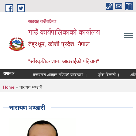
Skip to main content
आठराई गाउँपालिका
गाउँ कार्यपालिकाको कार्यालय
तेह्रथुम, कोशी प्रदेश, नेपाल
"साँस्कृतिक शान, आठराईको पहिचान"
समाचार
दरखास्त आव्हान गरिएको सम्वन्धमा ।
प्रेश विज्ञप्ती ।
आँखा तथ
You are here
Home
» नारायण भण्डारी
नारायण भण्डारी