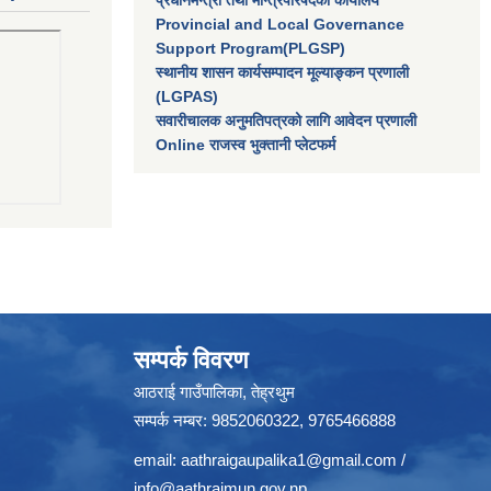
Provincial and Local Governance
Support Program(PLGSP)
स्थानीय शासन कार्यसम्पादन मूल्याङ्कन प्रणाली
(LGPAS)
सवारीचालक अनुमतिपत्रको लागि आवेदन प्रणाली
Online राजस्व भुक्तानी प्लेटफर्म
सम्पर्क विवरण
आठराई गाउँपालिका, तेह्रथुम
सम्पर्क नम्बर: 9852060322, 9765466888
email:
aathraigaupalika1@gmail.com
/
info@aathraimun.gov.np