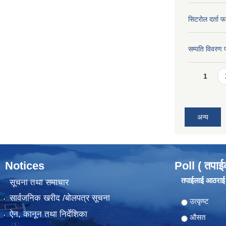
सिटरोल दर्ता फ
सम्पति विवरण 
Pages
1
अन्य
Notices
Poll ( तपाई
तपाईलाई आठराई ग
सूचना तथा समाचार
सार्वजनिक खरीद /बोलपत्र सूचना
Choices
उत्कृष्ट
ऐन, कानून तथा निर्देशिका
औसत