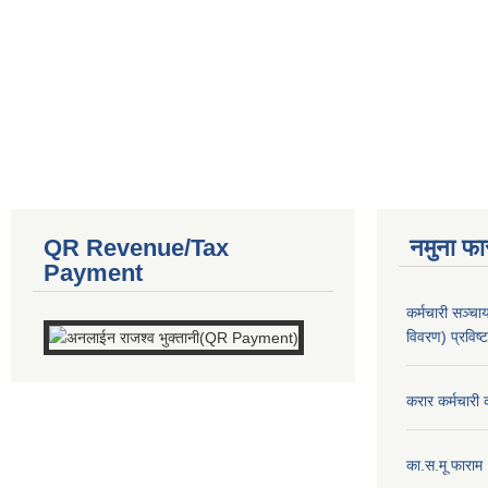
QR Revenue/Tax
नमुना फा
Payment
कर्मचारी सञ्
विवरण) प्रविष्
करार कर्मचारी 
का.स.मू फाराम