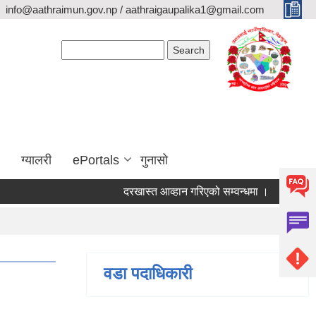
info@aathraimun.gov.np / aathraigaupalika1@gmail.com
Search form
Search
ग्यालरी
ePortals
गुनासो
दरखास्त आव्हान गरिएको सम्वन्धमा ।
प्रेश विज्ञप्
वडा पदाधिकारी