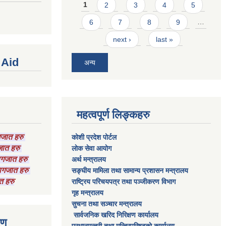
Pages
1
2
3
4
5
6
7
8
9
…
next ›
last »
 Aid
अन्य
महत्वपूर्ण लिङ्कहरु
ागजात हरु
कोशी प्रदेश पोर्टल
गजात हरु
लाेक सेवा आयाेग
कागजात हरु
अर्थ मन्त्रालय
 कागजात हरु
सङ्घीय मामिला तथा सामान्य प्रशासन मन्त्रालय
त हरु
राष्‍ट्रिय परिचयपत्र तथा पञ्‍जीकरण विभाग
गृह मन्त्रालय
सुचना तथा सञ्चार मन्त्रालय
सार्वजनिक खरिद निरिक्षण कार्यालय
रण
प्रधानमन्त्री तथा मन्त्रिपरिषदकाे कार्यालय