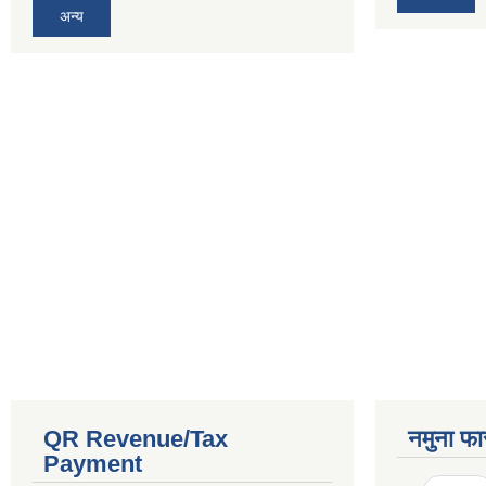
अन्य
QR Revenue/Tax
नमुना फा
Payment