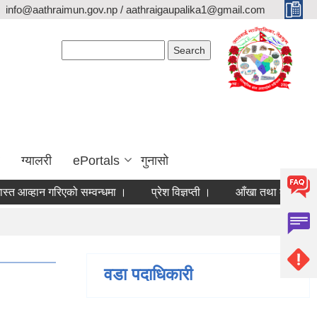
info@aathraimun.gov.np / aathraigaupalika1@gmail.com
Search form
Search
ग्यालरी
ePortals
गुनासो
व्हान गरिएको सम्वन्धमा ।
प्रेश विज्ञप्ती ।
आँखा तथा कान शिबिर कार्
वडा पदाधिकारी