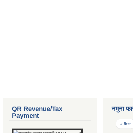
QR Revenue/Tax
नमुना फा
Payment
Pages
« first