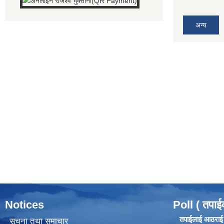
अन्य
Notices
Poll ( तपाई
तपाईलाई आठराई ग
सूचना तथा समाचार