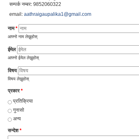
सम्पर्क नम्बर: 9852060322
email:
aathraigaupalika1@gmail.com
नाम
*
आफ्नो नाम लेख्नुहोस्
ईमेल
आफ्नो ईमेल लेख्नुहोस्
विषय
विषय लेख्नुहोस्
प्रकार
*
प्रतिक्रिया
गुनासो
अन्य
सन्देश
*