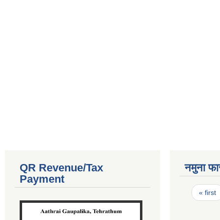
QR Revenue/Tax
नमुना फा
Payment
Pages
« first