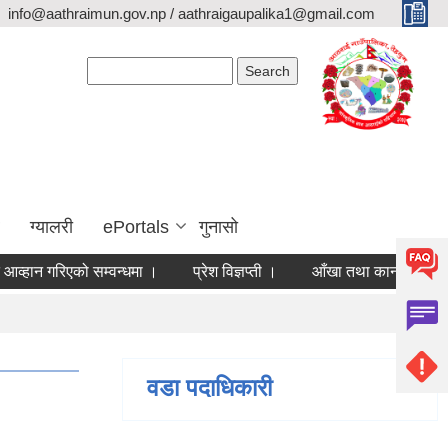
info@aathraimun.gov.np / aathraigaupalika1@gmail.com
Search form
Search
ग्यालरी
ePortals
गुनासो
न गरिएको सम्वन्धमा ।
प्रेश विज्ञप्ती ।
आँखा तथा कान शिबिर कार्यक्र
वडा पदाधिकारी