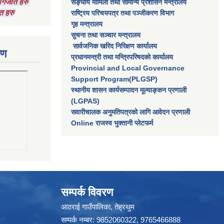
 कागजात हरु
सङ्घीय मामिला तथा सामान्य प्रशासन मन्त्रालय
त हरु
राष्‍ट्रिय परिचयपत्र तथा पञ्‍जीकरण विभाग
गृह मन्त्रालय
सुचना तथा सञ्चार मन्त्रालय
सार्वजनिक खरिद निरिक्षण कार्यालय
रण
प्रधानमन्त्री तथा मन्त्रिपरिषदकाे कार्यालय
Provincial and Local Governance
Support Program(PLGSP)
स्थानीय शासन कार्यसम्पादन मूल्याङ्कन प्रणाली
(LGPAS)
सवारीचालक अनुमतिपत्रको लागि आवेदन प्रणाली
Online राजस्व भुक्तानी प्लेटफर्म
सम्पर्क विवरण
आठराई गाउँपालिका, तेह्रथुम
सम्पर्क नम्बर: 9852060322, 9765466888