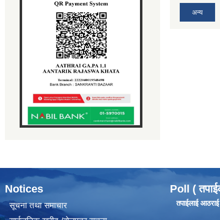
अन्य
Notices
Poll ( तपाई
तपाईलाई आठराई ग
सूचना तथा समाचार