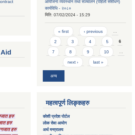
contract
आयोजना व्यवस्थान तथा सञ्चालन (पहिलो संशोधन)
कार्यविधि - २०८०
मिति:
07/02/2024 - 15:29
Pages
« first
‹ previous
…
2
3
4
5
6
 Aid
7
8
9
10
…
next ›
last »
अन्य
महत्वपूर्ण लिङ्कहरु
ागजात हरु
कोशी प्रदेश पोर्टल
गजात हरु
लाेक सेवा आयाेग
कागजात हरु
अर्थ मन्त्रालय