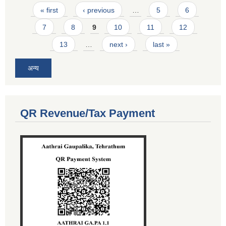
Pages
« first
‹ previous
…
5
6
7
8
9
10
11
12
13
…
next ›
last »
अन्य
QR Revenue/Tax Payment